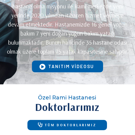
hastane olma misyonu ile Rami merkezde yeni
yerinde 2020 yılından itibaren hizmet vermeye
devam etmektedir. Hastanemizde 16 genel yoğun
bakım 7 yeni doğan yoğun bakım yatağı
bulunmaktadır. Bunun haricinde 35 hastane odası
olmak üzere toplam 75 yatak kapasitesine sahiptir.
TANITIM VİDEOSU
Özel Rami Hastanesi
Doktorlarımız
TÜM DOKTORLARIMIZ