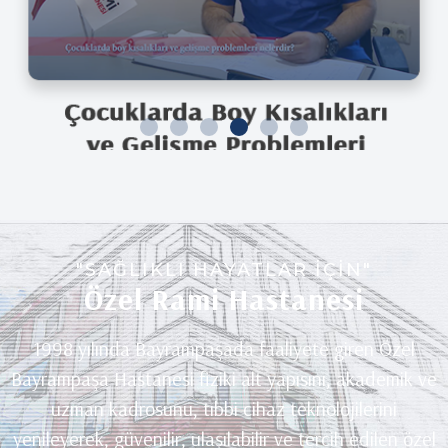
"SAĞLIKLI HAYATLAR İÇİN"
Özel Rami Hastanesi
1998 yılında Bayrampaşada faaliyete giren Özel
Bayrampaşa Hastanesi fiziki alt yapısını, akademik ve
uzman kadrosunu, tıbbi cihaz teknolojilerini
yenileyerek, güvenilir, ulaşılabilir ve tercih edilen özel