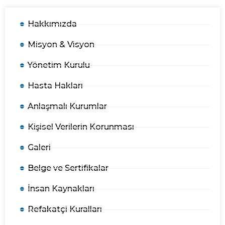
Hakkımızda
Misyon & Visyon
Yönetim Kurulu
Hasta Hakları
Anlaşmalı Kurumlar
Kişisel Verilerin Korunması
Galeri
Belge ve Sertifikalar
İnsan Kaynakları
Refakatçi Kuralları