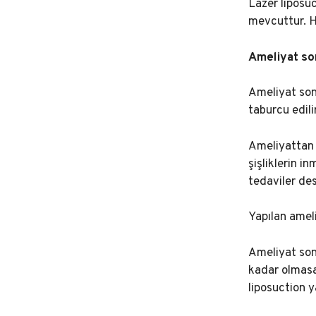
Lazer liposuc
mevcuttur. H
Ameliyat so
Ameliyat sonr
taburcu edil
Ameliyattan 
şişliklerin i
tedaviler des
Yapılan amel
Ameliyat son
kadar olmasa
liposuction ya