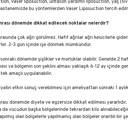
tion, Vaser liposuction, ultrason yardımlı liposuction, yaş (sıv
astanemizde bu yöntemlerden Vaser Liposuction tercih edil
nrası dönemde dikkat edilecek noktalar nelerdir?
asında çok ağrı görülmez. Hafif ağrılar ağrı kesicilerle gider
irler. 2-3 gün içinde işe dönmek mümkündür.
sonraki dönemde şişlikler ve morluklar olabilir. Genelde 2 h
nmesi ve bölgenin son şeklini alması yaklaşık 6-12 ay içinde 
tek amaçlı uygulanabilir.
iyatın etkin sonuç verebilmesi için ameliyattan sonraki 1 ayl
rası dönemde diyete ve egzersize dikkat edilmesi yararlıdır. 
 da vücudun başka bölgelerinde tekrardan kilo alınabileceğ
pılmış olan bölgelerle yapılmamış olan bölgeler orantılı bir şeki