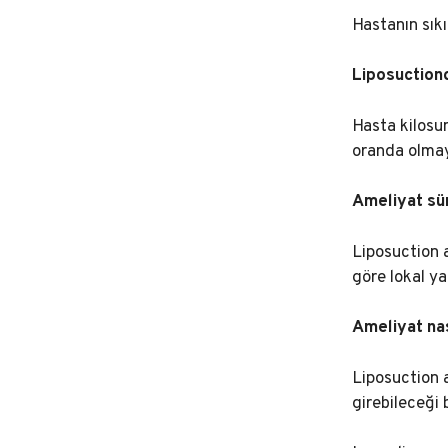
Hastanın sıkı
Liposuctiond
Hasta kilosun
oranda olmay
Ameliyat sü
Liposuction a
göre lokal ya
Ameliyat nas
Liposuction a
girebileceği 