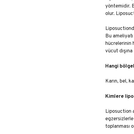
yöntemidir. B
olur. Liposuc
Liposuctionda
Bu ameliyatı 
hücrelerinin
vücut dışına 
Hangi bölgel
Karın, bel, ka
Kimlere lipo
Liposuction a
egzersizlerle
toplanması ol