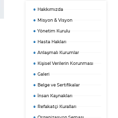
Hakkımızda
Misyon & Visyon
Yönetim Kurulu
Hasta Hakları
Anlaşmalı Kurumlar
Kişisel Verilerin Korunması
Galeri
Belge ve Sertifikalar
İnsan Kaynakları
Refakatçi Kuralları
Organizasyon Şeması