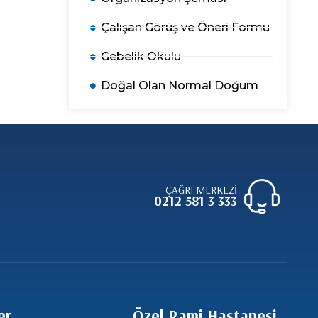
Çalışan Görüş ve Öneri Formu
Gebelik Okulu
Doğal Olan Normal Doğum
ÇAĞRI MERKEZİ
0212 581 3 333
er
Özel Rami Hastanesi