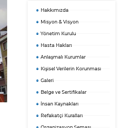
Hakkımızda
Misyon & Visyon
Yönetim Kurulu
Hasta Hakları
Anlaşmalı Kurumlar
Kişisel Verilerin Korunması
Galeri
Belge ve Sertifikalar
İnsan Kaynakları
Refakatçi Kuralları
Organizasyon Şeması