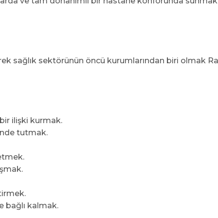
 koşullarda ve tam donanımlı bir hastane konforunda sunmak
derek sağlık sektörünün öncü kurumlarından biri olmak R
ir ilişki kurmak.
inde tutmak.
 etmek.
ışmak.
tirmek.
ne bağlı kalmak.