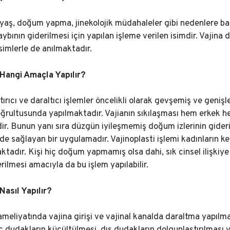
; yaş, doğum yapma, jinekolojik müdahaleler gibi nedenlere 
aybının giderilmesi için yapılan işleme verilen isimdir. Vajin
isimlerle de anılmaktadır.
 Hangi Amaçla Yapılır?
ştırıcı ve daraltıcı işlemler öncelikli olarak gevşemiş ve genişl
oğrultusunda yapılmaktadır. Vajianın sıkılaşması hem erkek h
r. Bunun yanı sıra düzgün iyileşmemiş doğum izlerinin gideril
e sağlayan bir uygulamadır. Vajinoplasti işlemi kadınların ken
ktadır. Kişi hiç doğum yapmamış olsa dahi, sık cinsel ilişki
rilmesi amacıyla da bu işlem yapılabilir.
Nasıl Yapılır?
ameliyatında vajina girişi ve vajinal kanalda daraltma yapılm