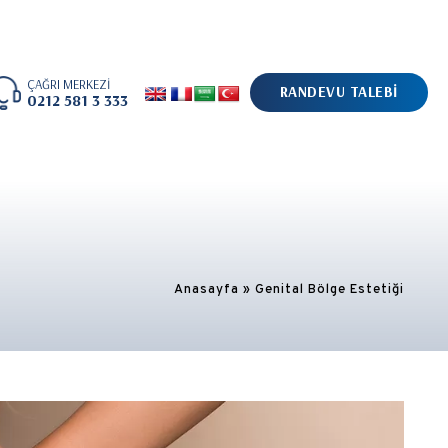
ÇAĞRI MERKEZİ
RANDEVU TALEBİ
0212 581 3 333
Anasayfa
»
Genital Bölge Estetiği