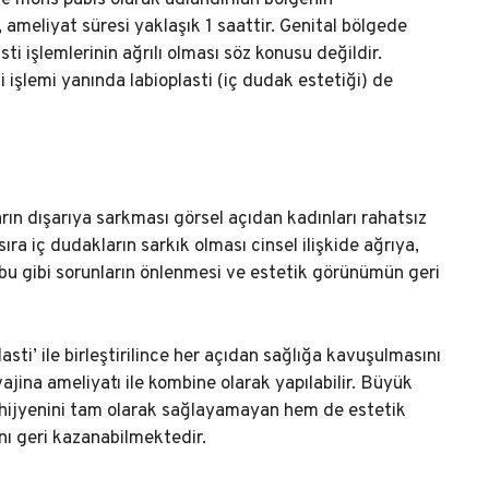
ve mons pubis olarak adlandırılan bölgenin
 ameliyat süresi yaklaşık 1 saattir. Genital bölgede
ti işlemlerinin ağrılı olması söz konusu değildir.
işlemi yanında labioplasti (iç dudak estetiği) de
arın dışarıya sarkması görsel açıdan kadınları rahatsız
a iç dudakların sarkık olması cinsel ilişkide ağrıya,
bu gibi sorunların önlenmesi ve estetik görünümün geri
asti’ ile birleştirilince her açıdan sağlığa kavuşulmasını
vajina ameliyatı ile kombine olarak yapılabilir. Büyük
al hijyenini tam olarak sağlayamayan hem de estetik
nı geri kazanabilmektedir.