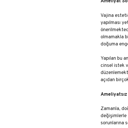
Ameliyat So
Vajina esteti
yapılması yet
önerilmekted
olmamakla bir
doğuma engel
Yapılan bu am
cinsel istek 
düzenlemekten
açıdan birço
Ameliyatsız
Zamanla, doğ
değişimlerle 
sorunlarına s