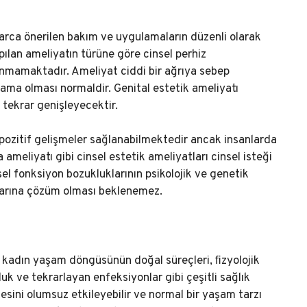
rlarca önerilen bakım ve uygulamaların düzenli olarak
pılan ameliyatın türüne göre cinsel perhiz
unmamaktadır. Ameliyat ciddi bir ağrıya sebep
nama olması normaldir. Genital estetik ameliyatı
tekrar genişleyecektir.
 pozitif gelişmeler sağlanabilmektedir ancak insanlarda
ameliyatı gibi cinsel estetik ameliyatları cinsel isteği
el fonksiyon bozukluklarının psikolojik ve genetik
nlarına çözüm olması beklenemez.
i kadın yaşam döngüsünün doğal süreçleri, ﬁzyolojik
luk ve tekrarlayan enfeksiyonlar gibi çeşitli sağlık
itesini olumsuz etkileyebilir ve normal bir yaşam tarzı