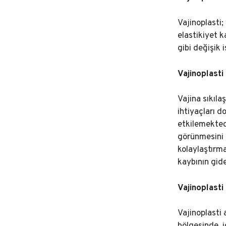
Vajinoplasti
elastikiyet k
gibi değişik 
Vajinoplasti
Vajina sıkıla
ihtiyaçları d
etkilemektedi
görünmesini d
kolaylaştırma
kaybının gide
Vajinoplasti 
Vajinoplasti 