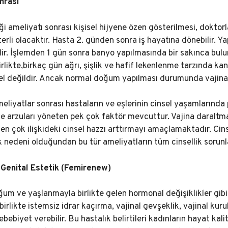
nrası
ği ameliyatı sonrası kişisel hijyene özen gösterilmesi, dokto
erli olacaktır. Hasta 2. günden sonra iş hayatına dönebilir. Ya
ir. İşlemden 1 gün sonra banyo yapılmasında bir sakınca bul
likte,birkaç gün ağrı, şişlik ve hafif lekenlenme tarzında ka
 değildir. Ancak normal doğum yapılması durumunda vajina 
eliyatlar sonrası hastaların ve eşlerinin cinsel yaşamlarında
ve arzuları yöneten pek çok faktör mevcuttur. Vajina daraltma 
 çok ilişkideki cinsel hazzı arttırmayı amaçlamaktadır. Cins
k nedeni olduğundan bu tür ameliyatların tüm cinsellik soru
 Genital Estetik (Femirenew)
um ve yaşlanmayla birlikte gelen hormonal değişiklikler gib
birlikte istemsiz idrar kaçırma, vajinal gevşeklik, vajinal kuru
ebebiyet verebilir. Bu hastalık belirtileri kadınların hayat kal