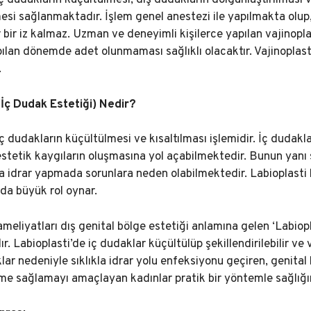
ç dudakların küçültülmesi, dış dudakların dolgunlaştırılması 
mesi sağlanmaktadır. İşlem genel anestezi ile yapılmakta olup,
 bir iz kalmaz. Uzman ve deneyimli kişilerce yapılan vajinoplas
lan dönemde adet olunmaması sağlıklı olacaktır. Vajinoplasti 
.
(İç Dudak Estetiği) Nedir?
iç dudakların küçültülmesi ve kısaltılması işlemidir. İç dudakl
tetik kaygıların oluşmasına yol açabilmektedir. Bunun yanı sır
 idrar yapmada sorunlara neden olabilmektedir. Labioplasti 
da büyük rol oynar.
ameliyatları dış genital bölge estetiği anlamına gelen ‘Labiopl
. Labioplasti’de iç dudaklar küçültülüp şekillendirilebilir ve 
lar nedeniyle sıklıkla idrar yolu enfeksiyonu geçiren, genit
şme sağlamayı amaçlayan kadınlar pratik bir yöntemle sağlığı