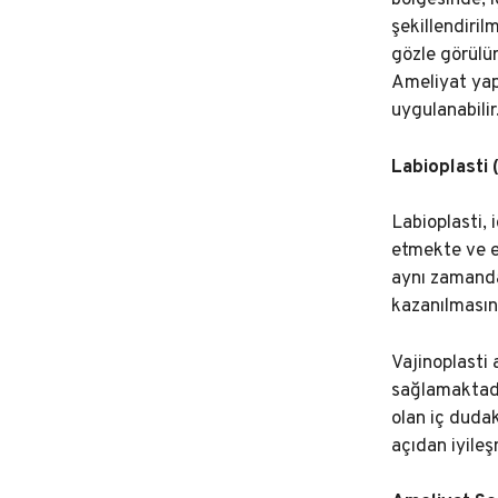
bölgesinde, i
şekillendiril
gözle görülür
Ameliyat yapı
uygulanabilir
Labioplasti 
Labioplasti, 
etmekte ve es
aynı zamanda
kazanılmasın
Vajinoplasti 
sağlamaktadır
olan iç dudak
açıdan iyile