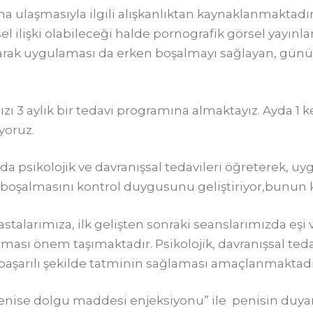
ulaşmasıyla ilgili alışkanlıktan kaynaklanmaktadır
el ilişki olabileceği halde pornografik görsel yayınl
olarak uygulaması da erken boşalmayı sağlayan, gü
ı 3 aylık bir tedavi programına almaktayız. Ayda 1 
yoruz.
nda psikolojik ve davranışsal tedavileri öğreterek, uy
boşalmasını kontrol duygusunu geliştiriyor,bunun ka
alarımıza, ilk gelişten sonraki seanslarımızda eşi v
ması önem taşımaktadır. Psikolojik, davranışsal ted
e başarılı şekilde tatminin sağlaması amaçlanmaktadı
e dolgu maddesi enjeksiyonu” ile penisin duyarlıl