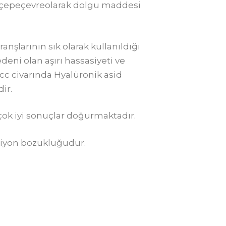
na çepeçevreolarak dolgu maddesi
nşlarının sık olarak kullanıldığı
ni olan aşırı hassasiyeti ve
cc civarında Hyalüronik asid
ir.
çok iyi sonuçlar doğurmaktadır.
ksiyon bozukluğudur.