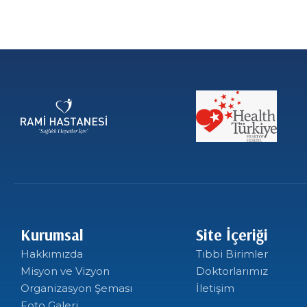
9 AY AGO
9 AY
PROSTAT BÜYÜMESİ
PENİ
HASTALIĞI
Kurumsal
Site İçeriği
Hakkımızda
Tıbbi Birimler
Misyon ve Vizyon
Doktorlarımız
Organizasyon Şeması
İletişim
Foto Galeri