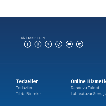
 AGO
12 AY AGO
L PROTEZ
P-SHOT (PRP) TEDAV
BİZİ TAKİP EDİN
Tedaviler
Online Hizmetl
Tedaviler
Randevu Talebi
Tıbbi Birimler
Labaratuvar Sonuçl