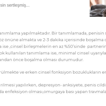
in sertleşmiş...
 tanımlama yapılmaktadır. Bir tanımlamada, penisin s
z önüne almakta ve 2-3 dakika içerisinde boşalma 
 ise ,cinsel birleşmelerin en az %50’sinde partn
 kullanılan tanımlama ise, minimal cinsel uyarıyla 
mandan önce boşalma olması durumudur.
lmekte ve erken cinsel fonksiyon bozuklukların en 
lmesi yapılırken, depresyon- anksiyete, penis cildi 
lında enfeksiyon olması,omurgaya bası yapan travmalar