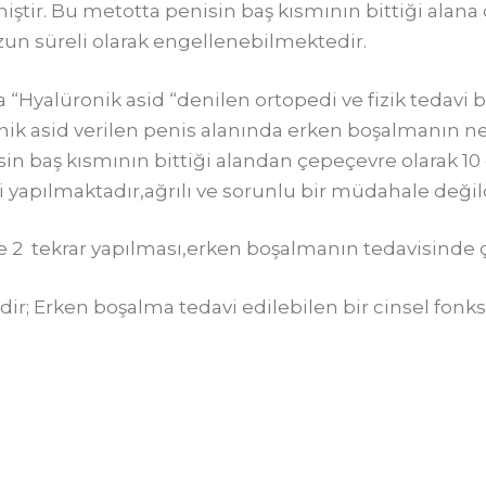
miştir. Bu metotta penisin baş kısmının bittiği ala
uzun süreli olarak engellenebilmektedir.
yalüronik asid “denilen ortopedi ve fizik tedavi bra
k asid verilen penis alanında erken boşalmanın nede
in baş kısmının bittiği alandan çepeçevre olarak 10 
 yapılmaktadır,ağrılı ve sorunlu bir müdahale değild
le 2 tekrar yapılması,erken boşalmanın tedavisinde 
dir; Erken boşalma tedavi edilebilen bir cinsel fon