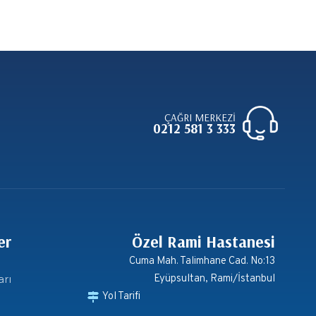
1 YIL AGO
İSİ
Bahar Alerjisi ile Başa
Çıkmanın Yolları – Rami
Hastanesi’nden Sağlıklı
Öneriler
ÇAĞRI MERKEZİ
0212 581 3 333
er
Özel Rami Hastanesi
Cuma Mah. Talimhane Cad. No:13
arı
Eyüpsultan, Rami/İstanbul
Yol Tarifi