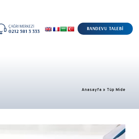
ÇAĞRI MERKEZİ
RANDEVU TALEBİ
0212 581 3 333
Anasayfa
»
Tüp Mide