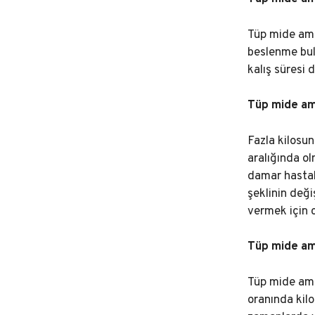
Tüp mide ame
beslenme bul
kalış süresi 
Tüp mide ame
Fazla kilosu
aralığında o
damar hastalı
şeklinin değ
vermek için 
Tüp mide ame
Tüp mide amel
oranında kilo