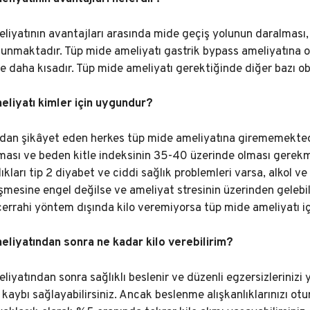
liyatının avantajları arasında mide geçiş yolunun daralması,
unmaktadır. Tüp mide ameliyatı gastrik bypass ameliyatına or
de daha kısadır. Tüp mide ameliyatı gerektiğinde diğer bazı o
liyatı kimler için uygundur?
ndan şikâyet eden herkes tüp mide ameliyatına girememektedi
lması ve beden kitle indeksinin 35-40 üzerinde olması gerekme
kları tip 2 diyabet ve ciddi sağlık problemleri varsa, alkol v
işmesine engel değilse ve ameliyat stresinin üzerinden gelebi
cerrahi yöntem dışında kilo veremiyorsa tüp mide ameliyatı i
liyatından sonra ne kadar kilo verebilirim?
iyatından sonra sağlıklı beslenir ve düzenli egzersizlerinizi
 kaybı sağlayabilirsiniz. Ancak beslenme alışkanlıklarınızı ot