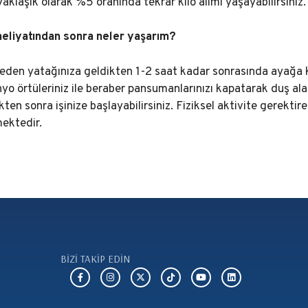
klaşık olarak %5 oranında tekrar kilo alımı yaşayabilirsiniz.
eliyatından sonra neler yaşarım?
den yatağınıza geldikten 1-2 saat kadar sonrasında ayağa kal
o örtüleriniz ile beraber pansumanlarınızı kapatarak duş alab
ikten sonra işinize başlayabilirsiniz. Fiziksel aktivite gerekti
mektedir.
BİZİ TAKİP EDİN