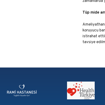
zamanlarda ya
Tüp mide am
Ameliyathane
koruyucu bany
istirahat ett
tavsiye edil