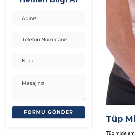
Tüp M
Tüp mide ame