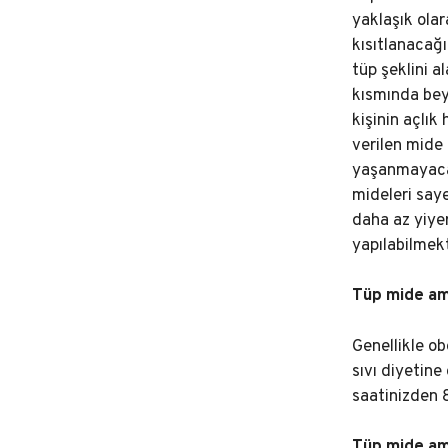
yaklaşık olar
kısıtlanacağı
tüp şeklini a
kısmında bey
kişinin açlı
verilen mide
yaşanmayacak
mideleri say
daha az yiyer
yapılabilmekt
Tüp mide am
Genellikle o
sıvı diyetin
saatinizden 8
Tüp mide ame