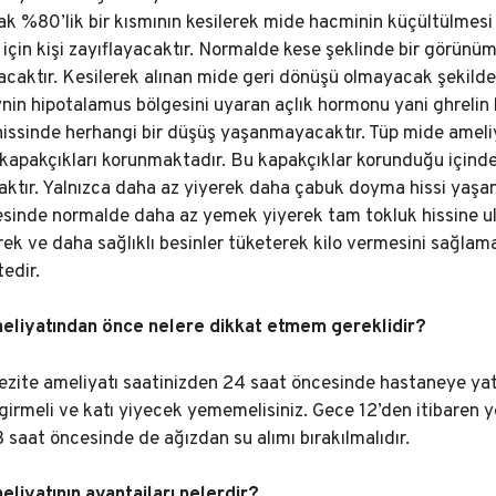
ak %80’lik bir kısmının kesilerek mide hacminin küçültülmesi
 için kişi zayıflayacaktır. Normalde kese şeklinde bir görünü
lacaktır. Kesilerek alınan mide geri dönüşü olmayacak şekilde
nin hipotalamus bölgesini uyaran açlık hormonu yani ghreli
k hissinde herhangi bir düşüş yaşanmayacaktır. Tüp mide ameli
 kapakçıkları korunmaktadır. Bu kapakçıklar korunduğu içinde
tır. Yalnızca daha az yiyerek daha çabuk doyma hissi yaşanac
esinde normalde daha az yemek yiyerek tam tokluk hissine ula
ek ve daha sağlıklı besinler tüketerek kilo vermesini sağlama
edir.
eliyatından önce nelere dikkat etmem gereklidir?
bezite ameliyatı saatinizden 24 saat öncesinde hastaneye yat
e girmeli ve katı yiyecek yememelisiniz. Gece 12’den itibare
 saat öncesinde de ağızdan su alımı bırakılmalıdır.
liyatının avantajları nelerdir?