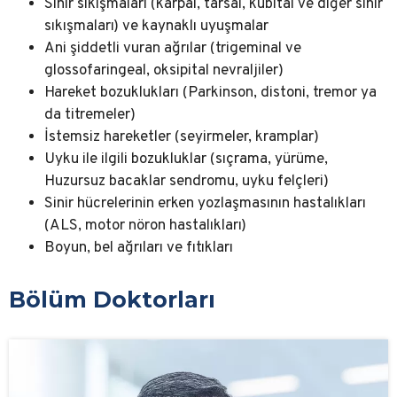
Sinir sıkışmaları (karpal, tarsal, kübital ve diğer sinir
sıkışmaları) ve kaynaklı uyuşmalar
Ani şiddetli vuran ağrılar (trigeminal ve
glossofaringeal, oksipital nevraljiler)
Hareket bozuklukları (Parkinson, distoni, tremor ya
da titremeler)
İstemsiz hareketler (seyirmeler, kramplar)
Uyku ile ilgili bozukluklar (sıçrama, yürüme,
Huzursuz bacaklar sendromu, uyku felçleri)
Sinir hücrelerinin erken yozlaşmasının hastalıkları
(ALS, motor nöron hastalıkları)
Boyun, bel ağrıları ve fıtıkları
Bölüm Doktorları