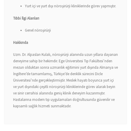
Yurt içi ve yurt dışı nöroşirürji kliniklerinde görev yapmıştır.
Tıbbi İlgi Alanları
Genel nöroşirürji
Hakkında
Uzm. Dr. Alpaslan Kulalı, nöroşirürji alanında uzun yıllara dayanan
deneyime sahip bir hekimdir. Ege Üniversitesi Tıp Fakültesi’nden
mezun olduktan sonra uzmanlık eğitimini yurt dışında Almanya ve
İngiltere’de tamamlamış, Türkiye’de denklik sürecini Dicle
Üniversitesi’nde gerçekleştirmiştir. Meslek hayatı boyunca yurt içi
ve yurt dışındaki çeşitli nöroşirürji kliniklerinde görev alarak beyin
ve sinir cerrahisi alanında geniş klinik deneyim kazanmıştır.
Hastalarına modern tıp uygulamaları doğrultusunda güvenilir ve
kapsamlı sağlık hizmeti sunmaktadır.