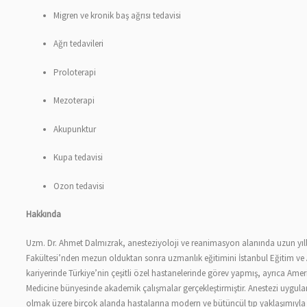
Migren ve kronik baş ağrısı tedavisi
Ağrı tedavileri
Proloterapi
Mezoterapi
Akupunktur
Kupa tedavisi
Ozon tedavisi
Hakkında
Uzm. Dr. Ahmet Dalmızrak, anesteziyoloji ve reanimasyon alanında uzun yıl
Fakültesi’nden mezun olduktan sonra uzmanlık eğitimini İstanbul Eğitim ve
kariyerinde Türkiye’nin çeşitli özel hastanelerinde görev yapmış, ayrıca Ameri
Medicine bünyesinde akademik çalışmalar gerçekleştirmiştir. Anestezi uygula
olmak üzere birçok alanda hastalarına modern ve bütüncül tıp yaklaşımıyla