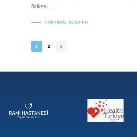
fiziksel...
CONTINUE READING
1
2