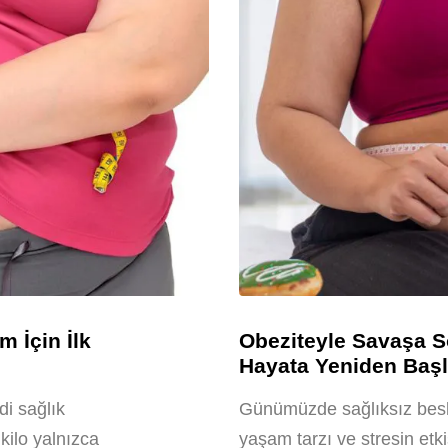
m İçin İlk
Obeziteyle Savaşa So
Hayata Yeniden Başl
di sağlık
Günümüzde sağlıksız besle
kilo yalnızca
yaşam tarzı ve stresin etk