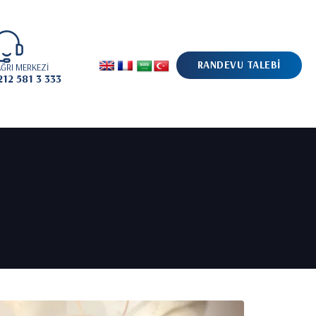
RANDEVU TALEBİ
ĞRI MERKEZİ
212 581 3 333