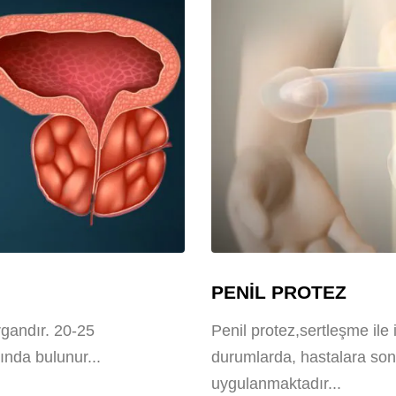
PENİL PROTEZ
rgandır. 20-25
Penil protez,sertleşme ile i
tında bulunur...
durumlarda, hastalara so
uygulanmaktadır...