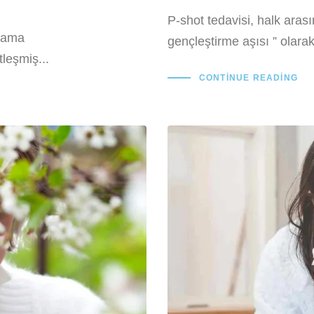
P-shot tedavisi, halk aras
mlama
gençleştirme aşısı ” olarak
leşmiş...
CONTINUE READING