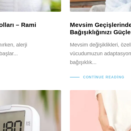
olları – Rami
Mevsim Geçişlerinde 
Bağışıklığınızı Güçle
ırken, alerji
Mevsim değişiklikleri, özel
aşlar...
vücudumuzun adaptasyon s
bağışıklık...
CONTINUE READING