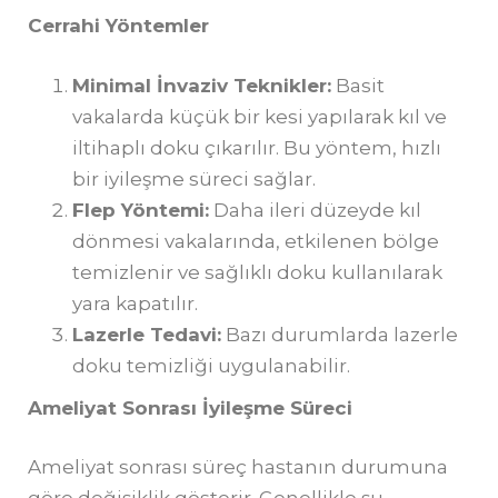
Cerrahi Y
ö
ntemler
Minimal
İnvaziv Teknikler:
Basit
vakalarda küçük bir kesi yapılarak kıl ve
iltihaplı doku çıkarılır. Bu yöntem, hızlı
bir iyileşme süreci sağlar.
Flep Y
ö
ntemi:
Daha ileri düzeyde kıl
dönmesi vakalarında, etkilenen bölge
temizlenir ve sağlıklı doku kullanılarak
yara kapatılır.
Lazerle Tedavi:
Bazı durumlarda lazerle
doku temizliği uygulanabilir.
Ameliyat Sonrası İyileş
me S
ü
reci
Ameliyat sonrası süreç hastanın durumuna