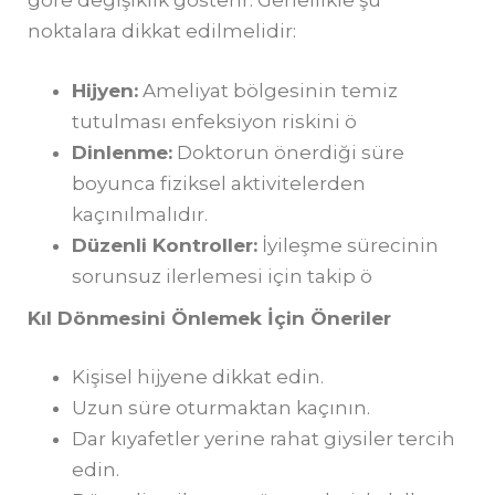
göre değişiklik gösterir. Genellikle şu
noktalara dikkat edilmelidir:
Hijyen:
Ameliyat bölgesinin temiz
tutulması enfeksiyon riskini ö
Dinlenme:
Doktorun önerdiği süre
boyunca fiziksel aktivitelerden
kaçınılmalıdır.
Düzenli Kontroller:
İyileşme sürecinin
sorunsuz ilerlemesi için takip ö
Kıl D
ö
nmesini Önlemek İçin Öneriler
Kişisel hijyene dikkat edin.
Uzun süre oturmaktan kaçının.
Dar kıyafetler yerine rahat giysiler tercih
edin.