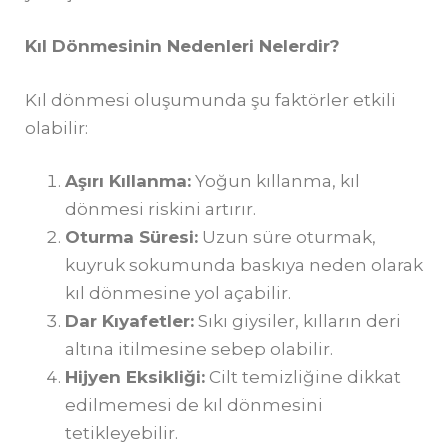
Kıl D
ö
nmesinin Nedenleri Nelerdir?
Kıl dönmesi oluşumunda şu faktörler etkili
olabilir:
Aşırı Kıllanma:
Yoğun kıllanma, kıl
dönmesi riskini artırır.
Oturma Sü
resi:
Uzun süre oturmak,
kuyruk sokumunda baskıya neden olarak
kıl dönmesine yol açabilir.
Dar Kıyafetler:
Sıkı giysiler, kılların deri
altına itilmesine sebep olabilir.
Hijyen Eksikliğ
i:
Cilt temizliğine dikkat
edilmemesi de kıl dönmesini
tetikleyebilir.