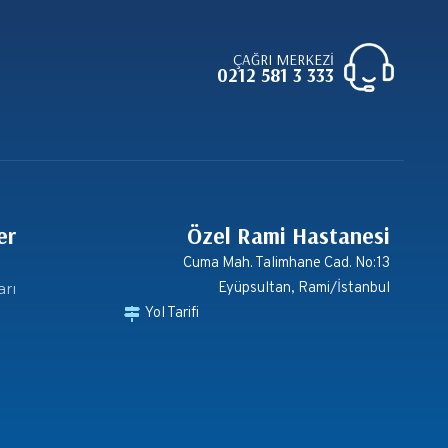
ÇAĞRI MERKEZİ
0212 581 3 333
er
Özel Rami Hastanesi
Cuma Mah. Talimhane Cad. No:13
arı
Eyüpsultan, Rami/İstanbul
Yol Tarifi