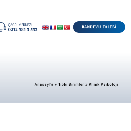
ÇAĞRI MERKEZİ
RANDEVU TALEBİ
0212 581 3 333
Anasayfa
»
Tıbbi Birimler
»
Klinik Psikoloji