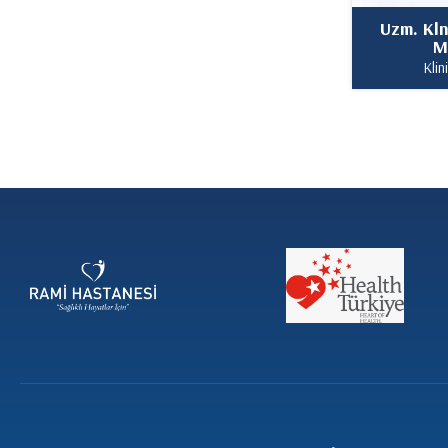
Uzm. Kln
M
Klin