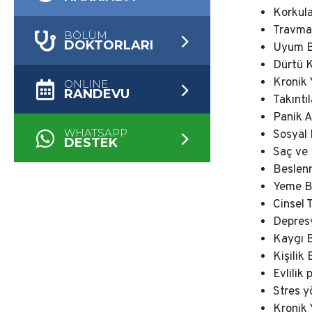
Korkula
Travma 
BÖLÜM
DOKTORLARI
Uyum B
Dürtü K
Kronik 
ONLINE
RANDEVU
Takıntı
Panik A
WHATSAPP
Sosyal 
DESTEK
Saç ve 
Beslen
Yeme Bo
Cinsel 
Depres
Kaygı B
Kişilik 
Evlilik 
Stres y
Kronik 