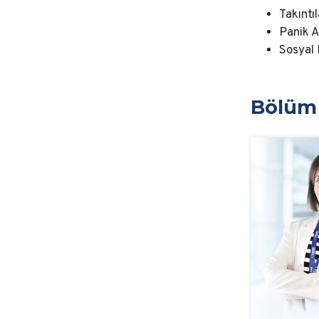
Takıntı
Panik A
Sosyal 
Bölüm 