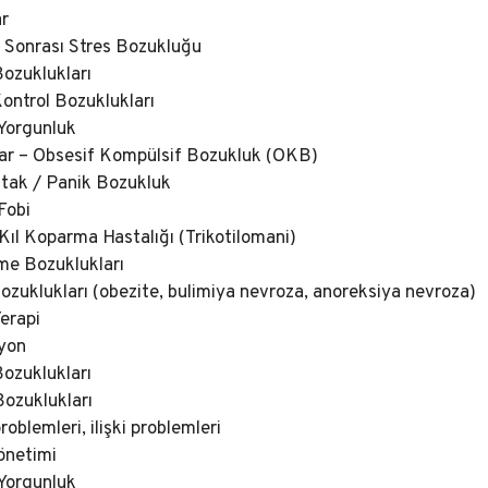
r
Sonrası Stres Bozukluğu
ozuklukları
ontrol Bozuklukları
Yorgunluk
lar – Obsesif Kompülsif Bozukluk (OKB)
tak / Panik Bozukluk
Fobi
Kıl Koparma Hastalığı (Trikotilomani)
me Bozuklukları
zuklukları (obezite, bulimiya nevroza, anoreksiya nevroza)
Terapi
yon
ozuklukları
Bozuklukları
problemleri, ilişki problemleri
önetimi
Yorgunluk