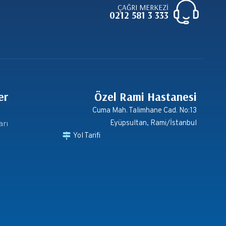
ÇAĞRI MERKEZİ
0212 581 3 333
er
Özel Rami Hastanesi
Cuma Mah. Talimhane Cad. No:13
arı
Eyüpsultan, Rami/İstanbul
Yol Tarifi