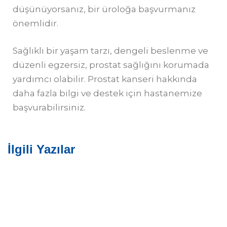
düşünüyorsanız, bir üroloğa başvurmanız
önemlidir.
Sağlıklı bir yaşam tarzı, dengeli beslenme ve
düzenli egzersiz, prostat sağlığını korumada
yardımcı olabilir. Prostat kanseri hakkında
daha fazla bilgi ve destek için hastanemize
başvurabilirsiniz.
İlgili Yazılar
9 AY AGO
9 AY AGO
PROSTAT BÜYÜMESİ HASTALIĞI
10 AY AGO
PENİL PROTEZ